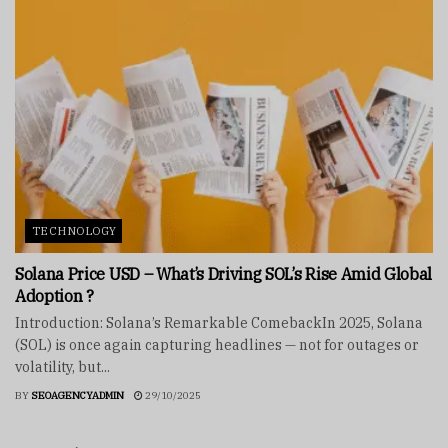
TECHNOLOGY
Solana Price USD – What’s Driving SOL’s Rise Amid Global
Adoption ?
Introduction: Solana’s Remarkable ComebackIn 2025, Solana
(SOL) is once again capturing headlines — not for outages or
volatility, but...
BY
SEOAGENCYADMIN
29/10/2025