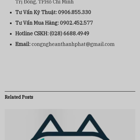
Trị Đông, TP.Hồ Chí Minh
Tư Vấn Kỹ Thuật:
0906.855.330
Tư Vấn Mua Hàng:
0902.452.577
Hotline CSKH:
(028) 6688.4949
Email:
congngheanthanhphat@gmail.com
Related
Posts