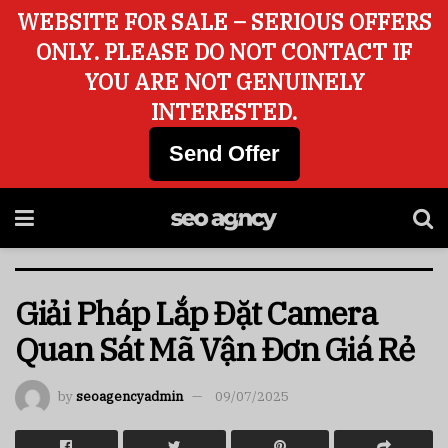
WEBSITE FOR SALE – SERIOUS OFFERS
ONLY. PLEASE DO NOT CONTACT IF
YOU ARE NOT GENUINELY
INTERESTED.
Send Offer
Giải Pháp Lắp Đặt Camera
Quan Sát Mã Vận Đơn Giá Rẻ
by
seoagencyadmin
09/07/2025