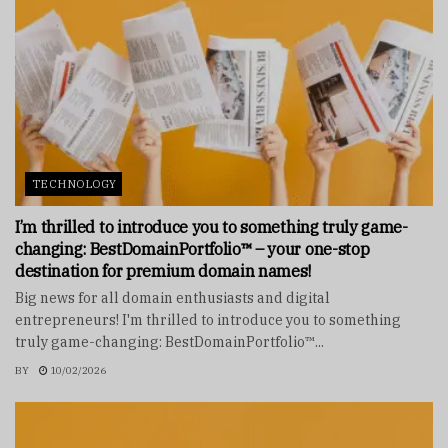
TECHNOLOGY
I’m thrilled to introduce you to something truly game-
changing: BestDomainPortfolio™ – your one-stop
destination for premium domain names!
Big news for all domain enthusiasts and digital
entrepreneurs! I'm thrilled to introduce you to something
truly game-changing: BestDomainPortfolio™...
BY
10/02/2026